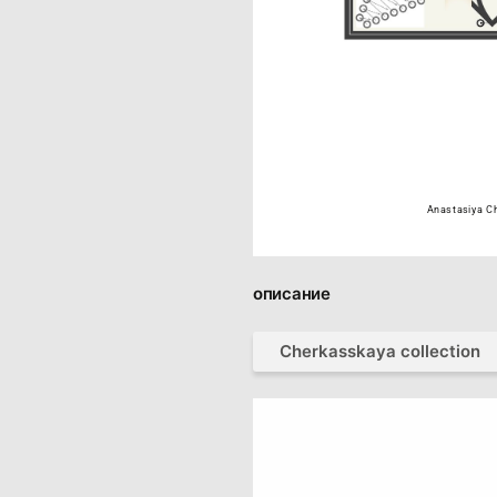
Anastasiya C
описание
Cherkasskaya collection