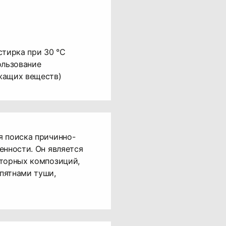
стирка при 30 °C
ользование
жащих веществ)
я поиска причинно-
енности. Он является
кторных композиций,
пятнами туши,