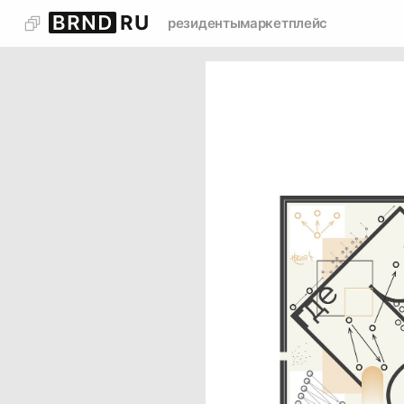
резиденты
маркетплейс