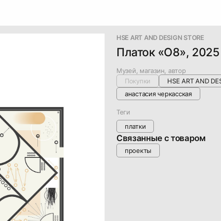
HSE ART AND DESIGN STORE
Платок «О8», 2025
Музей, магазин, автор
Покупки
HSE ART AND DE
анастасия черкасская
Теги
платки
Связанные с товаром
проекты