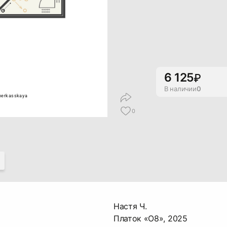
6 125
В наличии
0
herkasskaya
0
Настя Ч.
Платок «О8», 2025