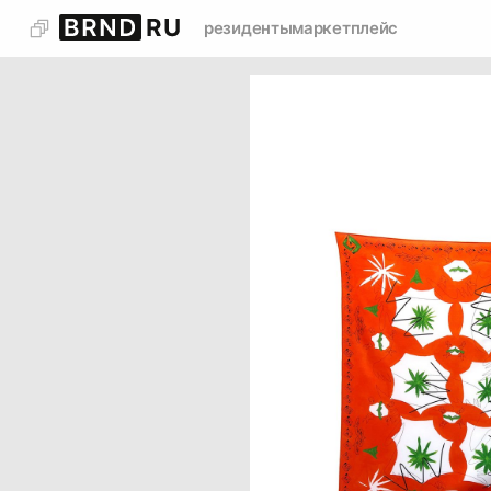
резиденты
маркетплейс