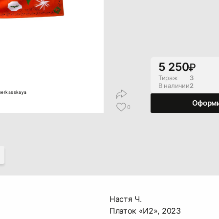
5 250
Тираж
3
В наличии
2
herkasskaya
Оформи
0
Настя Ч.
Платок «И2», 2023