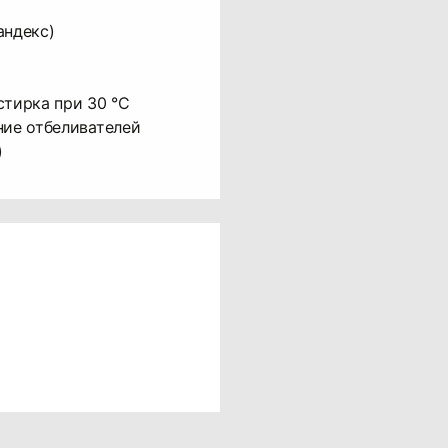
андекс)
стирка при 30 °C
ние отбеливателей
)