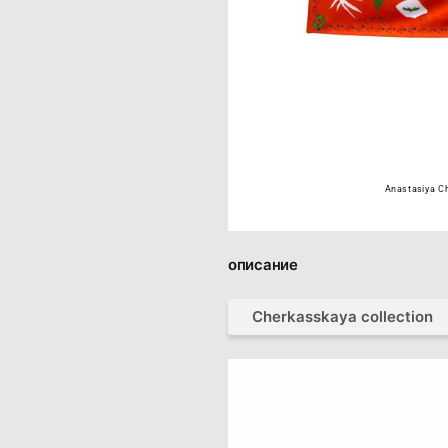
Anastasiya C
описание
Cherkasskaya collection