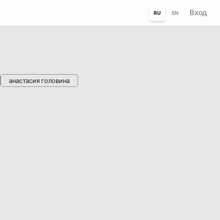
Вход
RU
EN
анастасия головина