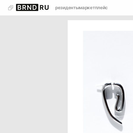
резиденты
маркетплейс